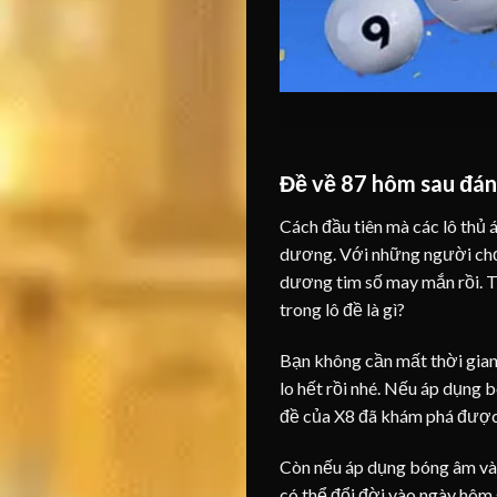
Đề về 87 hôm sau đán
Cách đầu tiên mà các lô thủ 
dương. Với những người chơi
dương tim số may mắn rồi. T
trong lô đề là gì?
Bạn không cần mất thời gian
lo hết rồi nhé. Nếu áp dụng 
đề của X8 đã khám phá được 
Còn nếu áp dụng bóng âm vào 
có thể đổi đời vào ngày hôm 