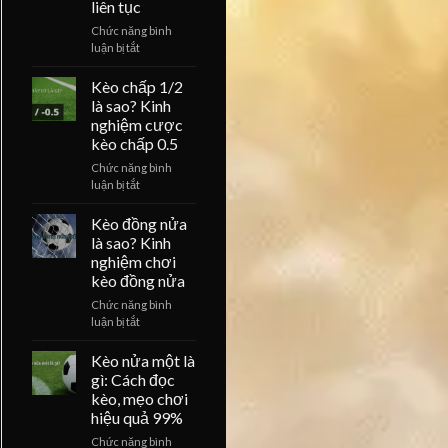
liên tục
linh
có
Chức năng bình
lớn
ở
luận bị tắt
hơn
Dàn
xì
đề
Kèo chấp 1/2
dách
36
là sao? Kinh
không?
số
nghiệm cược
rồng
kèo chấp 0.5
bạch
kim
Chức năng bình
bất
ở
luận bị tắt
bại
Kèo
thắng
chấp
Kèo đồng nửa
liên
1/2
là sao? Kinh
tục
là
nghiệm chơi
sao?
kèo đồng nửa
Kinh
nghiệm
Chức năng bình
cược
ở
luận bị tắt
kèo
Kèo
chấp
đồng
Kèo nửa một là
0.5
nửa
gì: Cách đọc
là
kèo, mẹo chơi
sao?
hiệu quả 99%
Kinh
nghiệm
Chức năng bình