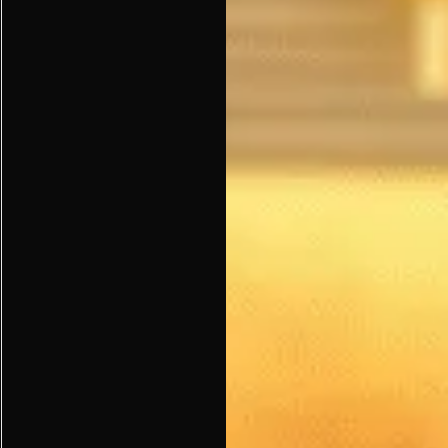
đối
thủ
trong
phỏm
chuẩn
nhất