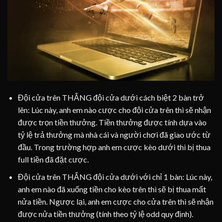
Đội cửa trên THẮNG đội cửa dưới cách biệt 2 bàn trở
lên: Lúc này, anh em nào cược cho đội cửa trên thì sẽ nhận
được trọn tiền thưởng. Tiền thưởng được tính dựa vào
tỷ lệ trả thưởng mà nhà cái và người chơi đã giao ước từ
đầu. Trong trường hợp anh em cược kèo dưới thì bị thua
full tiền đã đặt cược.
Đội cửa trên THẮNG đội cửa dưới với chỉ 1 bàn: Lúc này,
anh em nào đã xuống tiền cho kèo trên thì sẽ bị thua mất
nửa tiền. Ngược lại, anh em cược cho cửa trên thì sẽ nhận
được nửa tiền thưởng (tính theo tỷ lệ odd quy định).