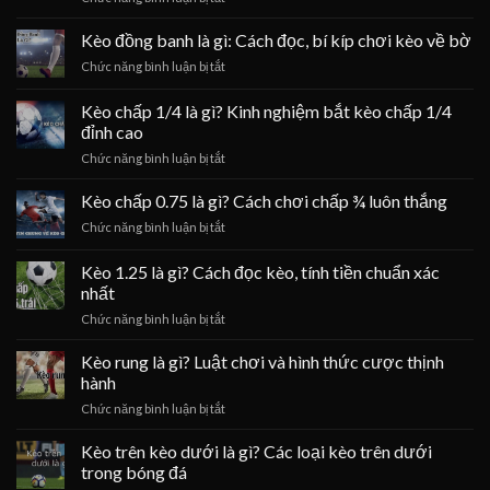
chấp
Kèo
Kinh
0.5
nửa
Kèo đồng banh là gì: Cách đọc, bí kíp chơi kèo về bờ
nghiệm
một
chơi
ở
Chức năng bình luận bị tắt
là
kèo
Kèo
gì:
đồng
đồng
Kèo chấp 1/4 là gì? Kinh nghiệm bắt kèo chấp 1/4
Cách
nửa
banh
đọc
đỉnh cao
là
kèo,
ở
Chức năng bình luận bị tắt
gì:
mẹo
Kèo
Cách
chơi
chấp
đọc,
Kèo chấp 0.75 là gì? Cách chơi chấp ¾ luôn thắng
hiệu
1/4
bí
quả
ở
Chức năng bình luận bị tắt
là
kíp
99%
Kèo
gì?
chơi
chấp
Kèo 1.25 là gì? Cách đọc kèo, tính tiền chuẩn xác
Kinh
kèo
0.75
nghiệm
về
nhất
là
bắt
bờ
ở
Chức năng bình luận bị tắt
gì?
kèo
Kèo
Cách
chấp
1.25
chơi
Kèo rung là gì? Luật chơi và hình thức cược thịnh
1/4
là
chấp
hành
đỉnh
gì?
¾
cao
ở
Chức năng bình luận bị tắt
Cách
luôn
Kèo
đọc
thắng
rung
Kèo trên kèo dưới là gì? Các loại kèo trên dưới
kèo,
là
tính
trong bóng đá
gì?
tiền