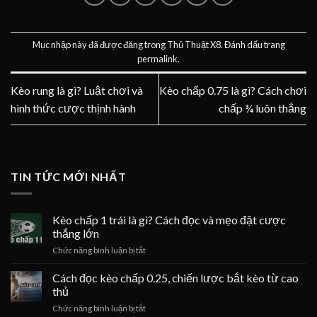
Mục nhập này đã được đăng trong
Thủ Thuật X8
. Đánh dấu trang
permalink
.
Kèo rung là gì? Luật chơi và
Kèo chấp 0.75 là gì? Cách chơi
hình thức cược thịnh hành
chấp ¾ luôn thắng
TIN TỨC MỚI NHẤT
Kèo chấp 1 trái là gì? Cách đọc và mẹo đặt cược
thắng lớn
ở
Chức năng bình luận bị tắt
Kèo
chấp
Cách đọc kèo chấp 0.25, chiến lược bắt kèo từ cao
1
thủ
trái
ở
Chức năng bình luận bị tắt
là