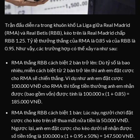
Trận đấu diễn ra trong khuôn khổ La Liga giữa Real Madrid
(RMA) và Real Betis (RBB), kèo trên là Real Madrid chấp
RBB 1.25. Tỷ lệ thưởng thắng của RMA là 0.85 và của RBB là
0.95. Như vậy, các trường hợp có thể xảy ra như sau:
RMA thắng RBB cách biệt 2 bàn trở lên: Dù tỷ số là bao
nhiêu, miễn cách biệt từ 2 bàn trở lên thì anh em đặt cược
cho RMA sẽ chiến thắng. Ví dụ như anh em đặt cược
100.000 VNĐ cho RMA thì tổng tiền thưởng anh em nhận
được (bao gồm vốn) được tính là 100.000 x (1 + 0.85) =
185.000 VNĐ.
RMA thắng RBB cách biệt 1 bàn: Lúc này, người chơi đặt
cược cho kèo trên sẽ thua mất nửa tiền là 50.000 VNĐ.
Ngược lại, anh em đặt cược cho kèo dưới sẽ nhận được
số tiền tổng là 100.000 x (1 + 0.95 x 50%) = 147.500 VNĐ.